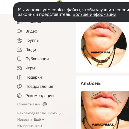
Мы используем cookie-файлы, чтобы улучшить сервис
законный представитель.
Больше информации
Левая
Главная
колонка
Видео
Группы
Люди
Публикации
Игры
Подарки
Альбомы
Поздравления
Рекомендации
Сменить язык
Рекламодателям
Помощь
Новости
Ещё
Мы применяем