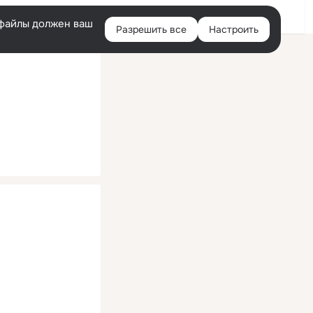
Помощь
Войти
й
e-файлы должен ваш
Разрешить все
Настроить
Правая
колонка