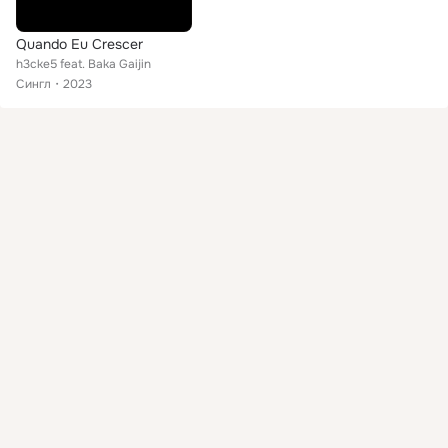
Quando Eu Crescer
h3cke5 feat. Baka Gaijin
Сингл
2023