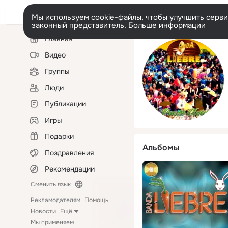
Мы используем cookie-файлы, чтобы улучшить сервис
законный представитель.
Больше информации
Левая
Главная
колонка
Видео
Группы
Люди
Публикации
Игры
Подарки
Альбомы
Поздравления
Рекомендации
Сменить язык
Рекламодателям
Помощь
Новости
Ещё
Мы применяем