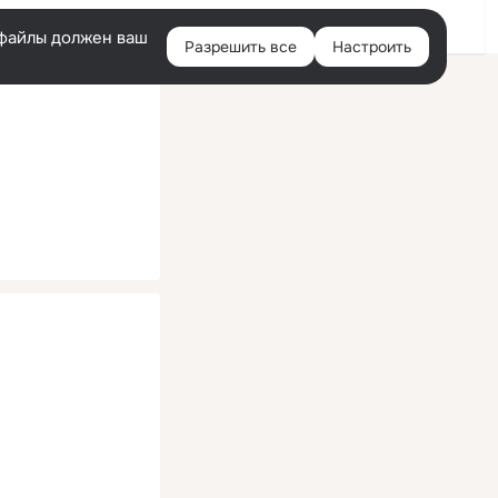
Помощь
Войти
й
e-файлы должен ваш
Разрешить все
Настроить
Правая
колонка