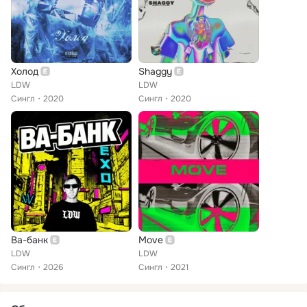
Холод
Shaggy
LDW
LDW
Сингл
2020
Сингл
2020
Ва-банк
Move
LDW
LDW
Сингл
2026
Сингл
2021