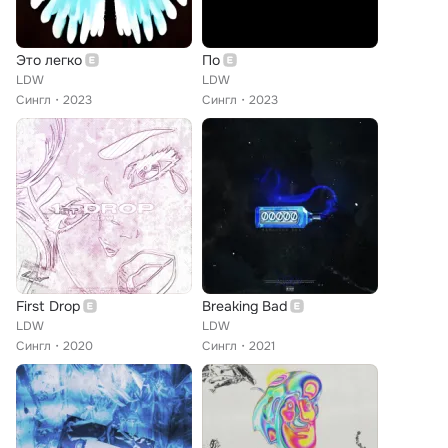
Это легко
По
LDW
LDW
Сингл
2023
Сингл
2023
First Drop
Breaking Bad
LDW
LDW
Сингл
2020
Сингл
2021