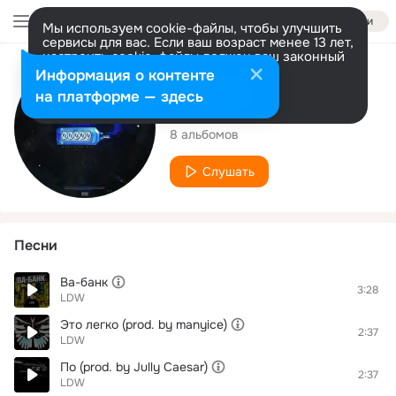
Войти
Мы используем cookie-файлы, чтобы улучшить
сервисы для вас. Если ваш возраст менее 13 лет,
настроить cookie-файлы должен ваш законный
представитель.
Больше информации
Исполнитель
Информация о контенте
Разрешить все
Настроить
на платформе — здесь
LDW
8 альбомов
Слушать
Песни
Ва-банк
3:28
LDW
Это легко (prod. by manyice)
2:37
LDW
По (prod. by Jully Caesar)
2:37
LDW