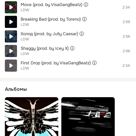
Move (prod. by VisaGangBeatz)
2:34
LDW
Breaking Bad (prod. by Toreno)
2:59
LDW
Холод (prod. by Jully Caesar)
2:56
LDW
Shaggy (prod. by Icey X)
2:56
LDW
First Drop (prod. by VisaGangBeatz)
2:34
LDW
Альбомы