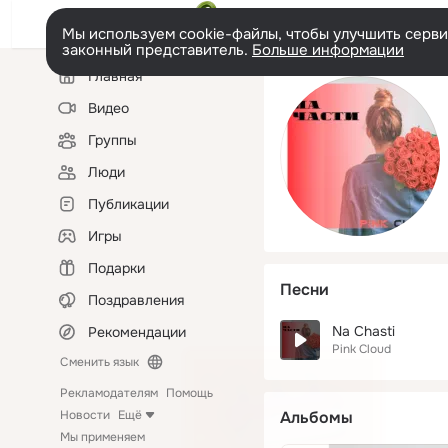
Мы используем cookie-файлы, чтобы улучшить сервис
законный представитель.
Больше информации
Левая
Главная
колонка
Видео
Группы
Люди
Публикации
Игры
Подарки
Песни
Поздравления
Na Chasti
Рекомендации
Pink Cloud
Сменить язык
Рекламодателям
Помощь
Новости
Ещё
Альбомы
Мы применяем