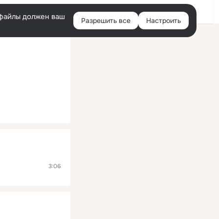
Помощь
Войти
й
e-файлы должен ваш
Разрешить все
Настроить
Правая
колонка
3:06