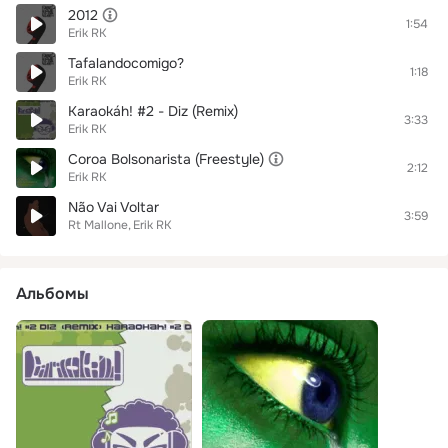
2012
1:54
Erik RK
Tafalandocomigo?
1:18
Erik RK
Karaokáh! #2 - Diz (Remix)
3:33
Erik RK
Coroa Bolsonarista (Freestyle)
2:12
Erik RK
Não Vai Voltar
3:59
Rt Mallone
Erik RK
Альбомы