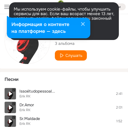
Войти
Мы используем cookie-файлы, чтобы улучшить
сервисы для вас. Если ваш возраст менее 13 лет,
настроить cookie-файлы должен ваш законный
представитель.
Больше информации
Исполнитель
Информация о контенте
Разрешить все
Настроить
на платформе — здесь
Erik RK
3 альбома
Слушать
Песни
Issoétudopessoal...
2:41
Erik RK
Dr.Amor
2:01
Erik RK
Sr.Maldade
1:52
Erik RK