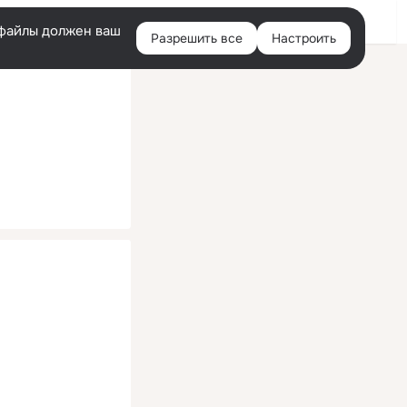
Помощь
Войти
й
e-файлы должен ваш
Разрешить все
Настроить
Правая
колонка