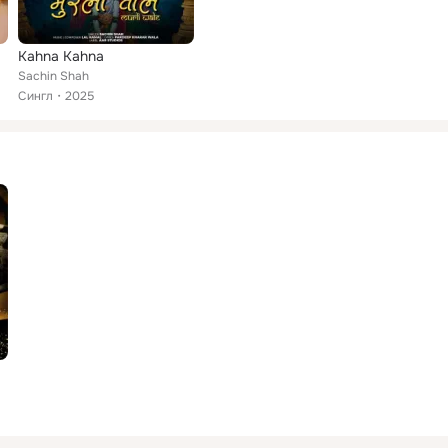
Kahna Kahna
Sachin Shah
Сингл
2025