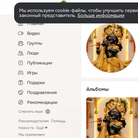
Мы используем cookie-файлы, чтобы улучшить сервис
законный представитель.
Больше информации
Левая
Главная
колонка
Видео
Группы
Люди
Публикации
Игры
Подарки
Альбомы
Поздравления
Рекомендации
Сменить язык
Рекламодателям
Помощь
Новости
Ещё
Мы применяем