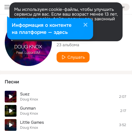
Войти
Мы используем cookie-файлы, чтобы улучшить
сервисы для вас. Если ваш возраст менее 13 лет,
настроить cookie-файлы должен ваш законный
представитель.
Больше информации
Исполнитель
Информация о контенте
Разрешить все
Настроить
на платформе — здесь
Doug Knox
23 альбома
Слушать
Песни
Suez
2:07
Doug Knox
Gunman
2:17
Doug Knox
Little Games
3:52
Doug Knox