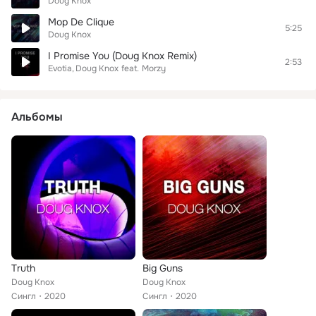
Doug Knox
Mop De Clique
5:25
Doug Knox
I Promise You (Doug Knox Remix)
2:53
Evotia
Doug Knox
feat.
Morzy
Альбомы
Truth
Big Guns
Doug Knox
Doug Knox
Сингл
2020
Сингл
2020