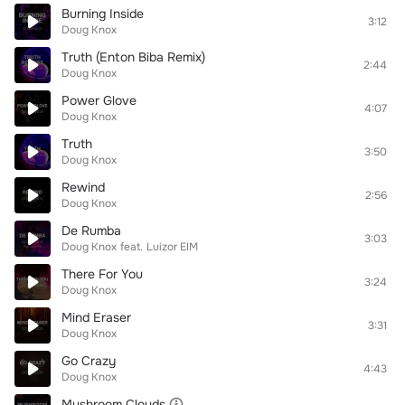
Burning Inside
3:12
Doug Knox
Truth (Enton Biba Remix)
2:44
Doug Knox
Power Glove
4:07
Doug Knox
Truth
3:50
Doug Knox
Rewind
2:56
Doug Knox
De Rumba
3:03
Doug Knox
feat.
Luizor EIM
There For You
3:24
Doug Knox
Mind Eraser
3:31
Doug Knox
Go Crazy
4:43
Doug Knox
Mushroom Clouds