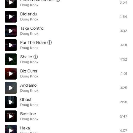
3:54
Doug Knox
Didjeridu
4:54
Doug Knox
Take Control
3:32
Doug Knox
For The Gram
4:31
Doug Knox
Shake
4:52
Doug Knox
Big Guns
4:01
Doug Knox
Andiamo
3:25
Doug Knox
Ghost
2:58
Doug Knox
Bassline
5:47
Doug Knox
Haka
4:07