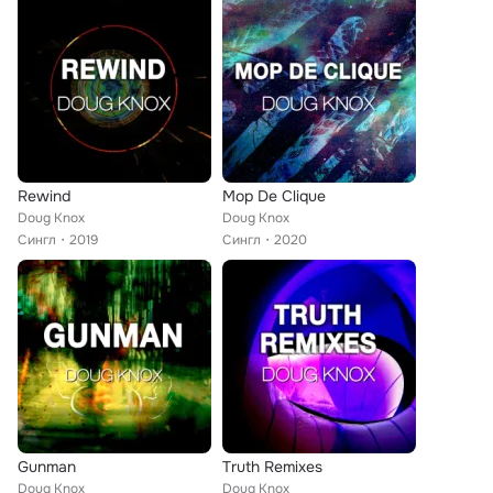
Rewind
Mop De Clique
Doug Knox
Doug Knox
Сингл
2019
Сингл
2020
Gunman
Truth Remixes
Doug Knox
Doug Knox