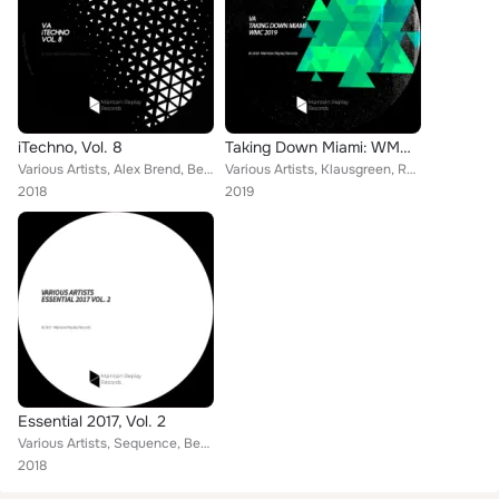
iTechno, Vol. 8
Taking Down Miami: WMC 2019
Various Artists, Alex Brend, Benni Mehovic, Jc Delacruz, Krossfingers, Joch, Arram, Since13, Julian Luken, Callum Murray, Sound ...
Various Artists, Klausgreen, Robert Furrier, Aldo Gargiulo, Shaded Black, Iwo Balkanski, Hyscu, Diego Barrera, Leon XIV, Modular...
2018
2019
Essential 2017, Vol. 2
Various Artists, Sequence, Benni Mehovic, Saulo Paul, Gianluca Rattalino, Aldo Hertz, Iwo Balkanski, Fabrizio, 2DISTRICT, Gonzal...
2018