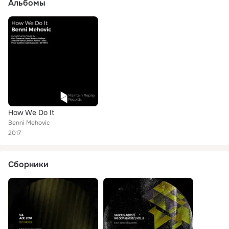
Альбомы
How We Do It
Benni Mehovic
2017
Сборники