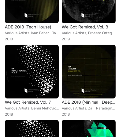
ADE 2018 (Tech House)
We Got Remixed, Vol. 8
Various Artists, Ivan Feher, Klausgreen, Kaya DJ, Alpha Rodriguez, Alvaro Lopez, Vaxx, Vandek, Aldo Hertz, NRKY & Numbers, Diego...
Various Artists, Ernesto Ortega, Kaya DJ, Benni Mehovic, Walter Albini, Joe Cozzo, Corbeler, Aldo Gargiulo, Carloz Afonzo, 2DIST...
2018
2019
We Got Remixed, Vol. 7
ADE 2018 (Minimal | Deep Tech)
Various Artists, Benni Mehovic, Joe Cozzo, Vaxx, John Fux, American DJ, Soleil Bravo, Juan Tellez, Mark Grandel, Shawn Jackson, ...
Various Artists, Za__Paradigma, Gerva, RiLo, Gianluca Rattalino, Aldo Gargiulo, Spin Head, Hyscu, Modular2, Sound Sour, Kota Asa...
2018
2018