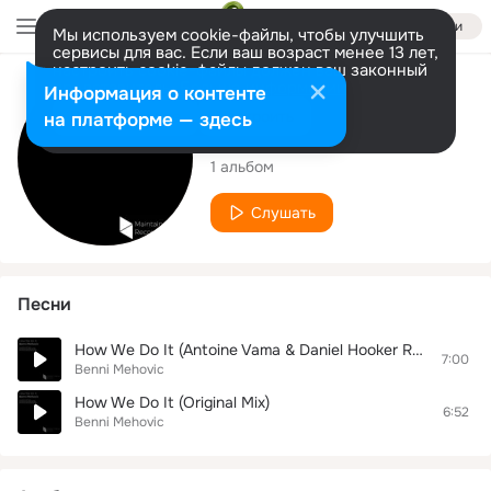
Войти
Мы используем cookie-файлы, чтобы улучшить
сервисы для вас. Если ваш возраст менее 13 лет,
настроить cookie-файлы должен ваш законный
представитель.
Больше информации
Исполнитель
Информация о контенте
Разрешить все
Настроить
на платформе — здесь
Benni Mehovic
1 альбом
Слушать
Песни
How We Do It (Antoine Vama & Daniel Hooker Remix)
7:00
Benni Mehovic
How We Do It (Original Mix)
6:52
Benni Mehovic