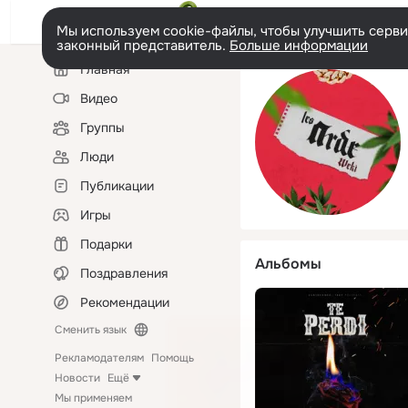
Мы используем cookie-файлы, чтобы улучшить сервис
законный представитель.
Больше информации
Левая
Главная
колонка
Видео
Группы
Люди
Публикации
Игры
Подарки
Альбомы
Поздравления
Рекомендации
Сменить язык
Рекламодателям
Помощь
Новости
Ещё
Мы применяем