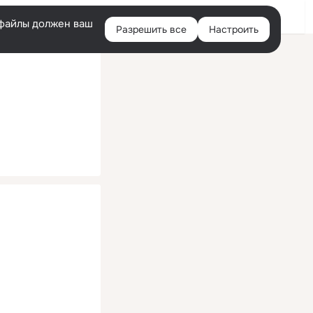
Помощь
Войти
й
e-файлы должен ваш
Разрешить все
Настроить
Правая
колонка