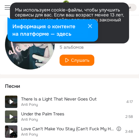
Войти
Мы используем cookie-файлы, чтобы улучшить
сервисы для вас. Если ваш возраст менее 13 лет,
настроить cookie-файлы должен ваш законный
представитель.
Больше информации
Исполнитель
Информация о контенте
Разрешить все
Настроить
на платформе — здесь
Anti Pony
5 альбомов
Слушать
Песни
There Is a Light That Never Goes Out
4:17
Anti Pony
Under the Palm Trees
2:58
Anti Pony
Love Can't Make You Stay (Can't Fuck My Heart Away)
3:48
Anti Pony