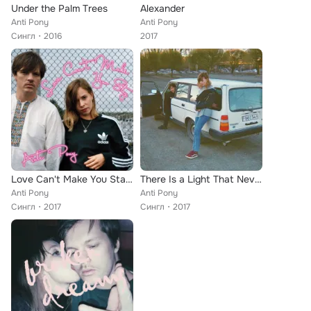
Under the Palm Trees
Alexander
Anti Pony
Anti Pony
Сингл
2016
2017
Love Can't Make You Stay (Can't Fuck My Heart Away)
There Is a Light That Never Goes Out
Anti Pony
Anti Pony
Сингл
2017
Сингл
2017