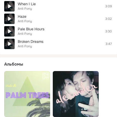
When I Lie
3:09
Anti Pony
Haze
3:02
Anti Pony
Pale Blue Hours
3:30
Anti Pony
Broken Dreams
3:47
Anti Pony
Альбомы