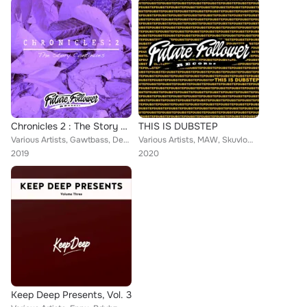
Chronicles 2 : The Story Continues
THIS IS DUBSTEP
Various Artists, Gawtbass, Dephex, Ivo, Bean, Ohmtrix, SKETI, Uzul, Digital Pilgrimz, P A L F, Priceless, Skippit, Fork & Knife,...
Various Artists, MAW, Skuvlow, S.Opress, Agu, DubReaper, Uzul, MAC, Ant!Hero, With Bear, Jay Faded, Sense Impression, Rusk, Dedi...
2019
2020
Keep Deep Presents, Vol. 3