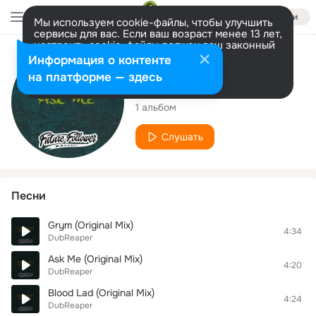
Войти
Мы используем cookie-файлы, чтобы улучшить
сервисы для вас. Если ваш возраст менее 13 лет,
настроить cookie-файлы должен ваш законный
представитель.
Больше информации
Исполнитель
Информация о контенте
Разрешить все
Настроить
на платформе — здесь
DubReaper
1 альбом
Слушать
Песни
Grym (Original Mix)
4:34
DubReaper
Ask Me (Original Mix)
4:20
DubReaper
Blood Lad (Original Mix)
4:24
DubReaper