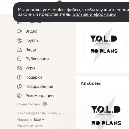
Мы используем cookie-файлы, чтобы улучшить сервис
законный представитель.
Больше информации
Левая
Главная
колонка
Видео
Группы
Люди
Публикации
Игры
Подарки
Альбомы
Поздравления
Рекомендации
Сменить язык
Рекламодателям
Помощь
Новости
Ещё
Мы применяем