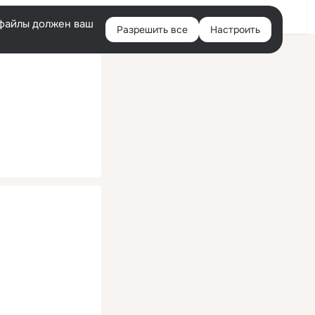
Помощь
Войти
й
e-файлы должен ваш
Разрешить все
Настроить
Правая
колонка