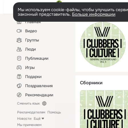
Мы используем cookie-файлы, чтобы улучшить сервис
законный представитель.
Больше информации
Левая
Главная
колонка
Видео
Группы
Люди
Публикации
Игры
Подарки
Сборники
Поздравления
Рекомендации
Сменить язык
Рекламодателям
Помощь
Новости
Ещё
Мы применяем