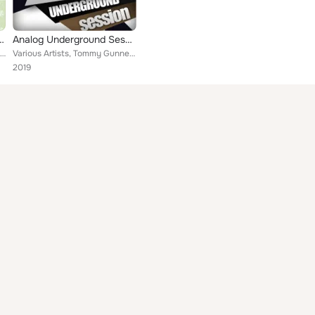
 General Underground, Vol.5
Analog Underground Session, Vol.5
Various Artists, Boiler K, Andrew Live, Mofo, Specialk, Godee Bridge, Delirious, Roberto Piscitelli, Technium, Q-Wave, Simon 4Fa...
Various Artists, Tommy Gunners, Robert Schrank, Mofo, Jack Gibson, Christoph Kaese, Technium, Audiocharge, Bob Barlow, Unique
2019