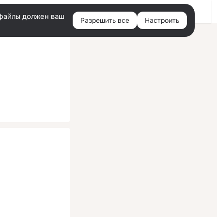
Помощь
Войти
й
e-файлы должен ваш
Разрешить все
Настроить
Правая
колонка