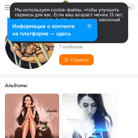
Войти
Мы используем cookie-файлы, чтобы улучшить
сервисы для вас. Если ваш возраст менее 13 лет,
настроить cookie-файлы должен ваш законный
представитель.
Больше информации
Исполнитель
Информация о контенте
Разрешить все
Настроить
на платформе — здесь
Ninelle
7 альбомов
Слушать
Альбомы