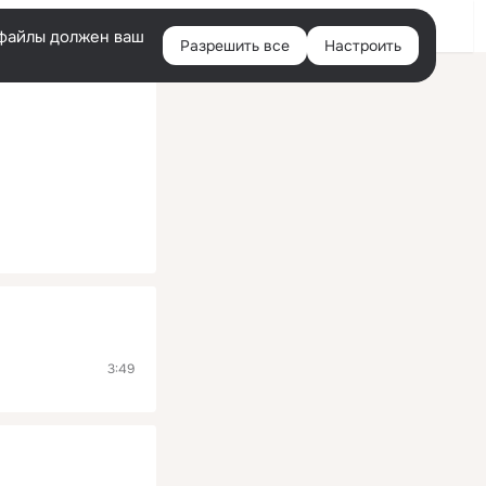
Помощь
Войти
й
e-файлы должен ваш
Разрешить все
Настроить
Правая
колонка
3:49