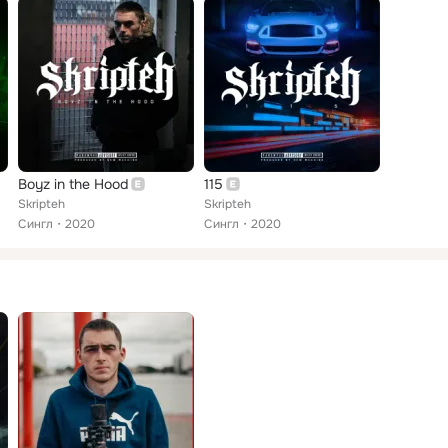
Boyz in the Hood
115
Skripteh
Skripteh
Сингл
2020
Сингл
2020