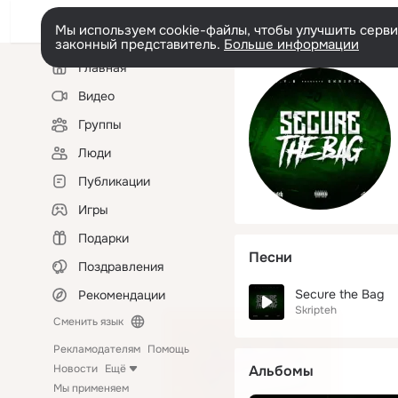
Мы используем cookie-файлы, чтобы улучшить сервис
законный представитель.
Больше информации
Левая
Главная
колонка
Видео
Группы
Люди
Публикации
Игры
Подарки
Песни
Поздравления
Secure the Bag
Рекомендации
Skripteh
Сменить язык
Рекламодателям
Помощь
Новости
Ещё
Альбомы
Мы применяем