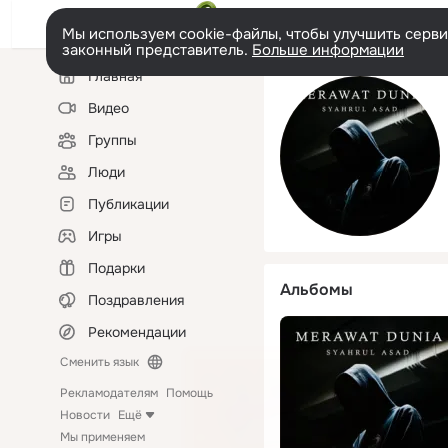
Мы используем cookie-файлы, чтобы улучшить сервис
законный представитель.
Больше информации
Левая
Главная
колонка
Видео
Группы
Люди
Публикации
Игры
Подарки
Альбомы
Поздравления
Рекомендации
Сменить язык
Рекламодателям
Помощь
Новости
Ещё
Мы применяем