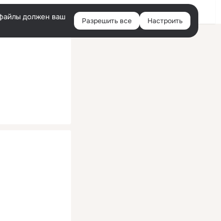
Помощь
Войти
й
e-файлы должен ваш
Разрешить все
Настроить
Правая
колонка