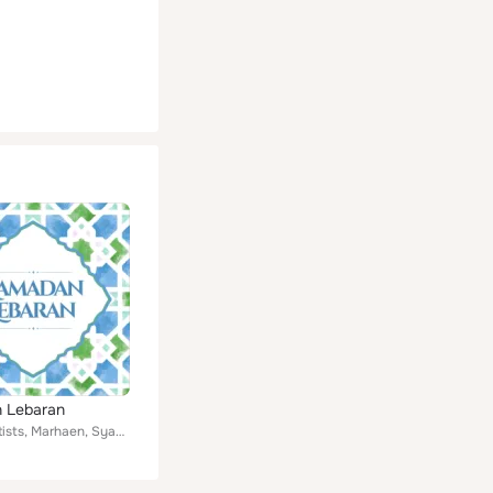
 Lebaran
Various Artists, Marhaen, Syahrul Asad, Raihan, Amin Idris, Soofi All Stars, Ain Zulaikha, Anas Tahir, The Brothers feat. Mirwan...