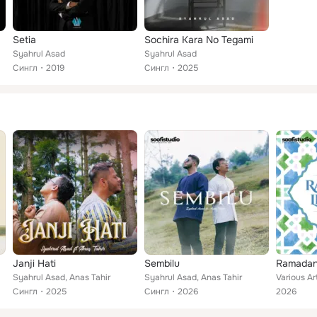
Setia
Sochira Kara No Tegami
Syahrul Asad
Syahrul Asad
Сингл
2019
Сингл
2025
Janji Hati
Sembilu
Ramadan
Syahrul Asad, Anas Tahir
Syahrul Asad, Anas Tahir
Сингл
2025
Сингл
2026
2026