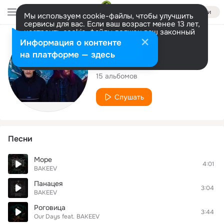
Войти
Мы используем cookie-файлы, чтобы улучшить
сервисы для вас. Если ваш возраст менее 13 лет,
настроить cookie-файлы должен ваш законный
представитель.
Больше информации
Исполнитель
Информация о контенте
Разрешить все
Настроить
на платформе — здесь
BAKEEV
15 альбомов
Слушать
Песни
Море
4:01
BAKEEV
Панацея
3:04
BAKEEV
Роговица
3:44
Our Days
feat.
BAKEEV