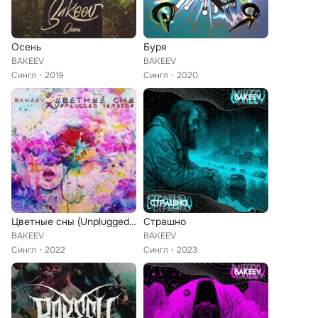
Осень
Буря
BAKEEV
BAKEEV
Сингл
2019
Сингл
2020
Цветные сны (Unplugged Version)
Страшно
BAKEEV
BAKEEV
Сингл
2022
Сингл
2023