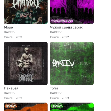
Море
Чужой среди своих
BAKEEV
BAKEEV
Сингл
2021
Сингл
2022
Панацея
Топи
BAKEEV
BAKEEV
Сингл
2021
Сингл
2023