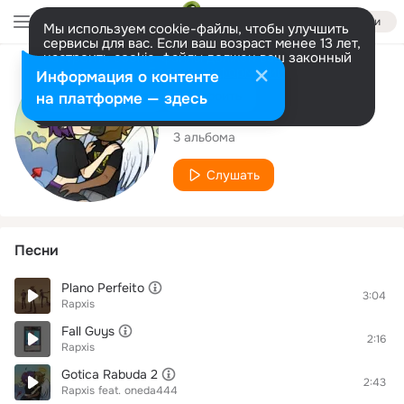
Войти
Мы используем cookie-файлы, чтобы улучшить
сервисы для вас. Если ваш возраст менее 13 лет,
настроить cookie-файлы должен ваш законный
представитель.
Больше информации
Исполнитель
Информация о контенте
Разрешить все
Настроить
на платформе — здесь
Rapxis
3 альбома
Слушать
Песни
Plano Perfeito
3:04
Rapxis
Fall Guys
2:16
Rapxis
Gotica Rabuda 2
2:43
Rapxis
feat.
oneda444