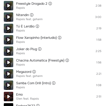
Freestyle Drogado 2
2:38
Rapxis
Nitendin
3:00
Rapxis
feat.
gohann
Tú È Lerdão
2:19
Rapxis
Flow Xaropinho (Interludio)
1:58
Rapxis
Joker do Plug
2:25
Rapxis
Chacina Automatica (Freestyle)
1:56
Rapxis
Megazord
2:21
Rapxis
feat.
gohann
Samba Com Drill (Intro)
1:08
Rapxis
Emo
2:51
Glen
feat.
Rapxis
Fodase2K22