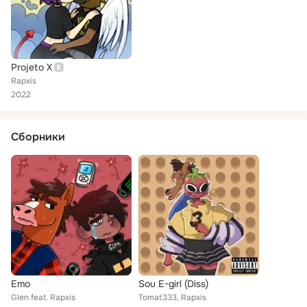
Projeto X
Rapxis
2022
Сборники
Emo
Sou E-girl (Diss)
Glen feat. Rapxis
Tomat333, Rapxis