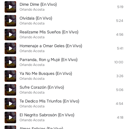
Dime Dime (En Vivo)
5:19
Orlando Acosta
Olvídala (En Vivo)
5:24
Orlando Acosta
Realízame Mis Sueños (En Vivo)
4:56
Orlando Acosta
Homenaje a Omar Geles (En Vivo)
5:41
Orlando Acosta
Parranda, Ron y Mujé (En Vivo)
10:00
Orlando Acosta
Ya No Me Busques (En Vivo)
3:26
Orlando Acosta
Sufre Corazón (En Vivo)
5:06
Orlando Acosta
Te Dedico Mis Triunfos (En Vivo)
4:54
Orlando Acosta
El Negrito Sabrosón (En Vivo)
4:18
Orlando Acosta
Almas Felicies (En Vivo)