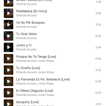
5:19
Orlando Acosta
Matildelina (En Vivo)
4:59
Orlando Acosta
Ya No Me Busques
3:33
Orlando Acosta
Tu Gran Amor
4:34
Orlando Acosta
Junto a Ti
3:34
Orlando Acosta
Porque No Te Tengo (Live)
4:03
Orlando Acosta
Julian Rojas
Tu Dueño (Live)
4:22
Orlando Acosta
Julian Rojas
La Parranda Es Pa' Amanecé (Live)
5:30
Orlando Acosta
Julian Rojas
El Último Disgusto (Live)
4:03
Orlando Acosta
Julian Rojas
Azuquita (Live)
3:03