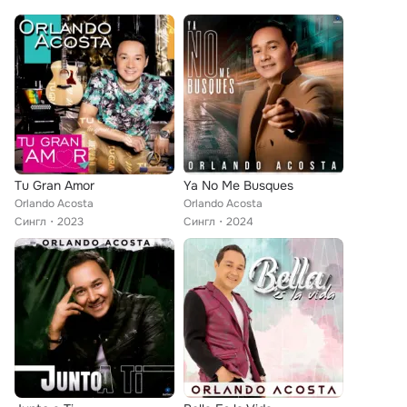
Tu Gran Amor
Ya No Me Busques
Orlando Acosta
Orlando Acosta
Сингл
2023
Сингл
2024