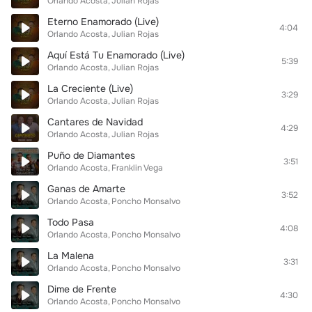
Orlando Acosta
Julian Rojas
Eterno Enamorado (Live)
4:04
Orlando Acosta
Julian Rojas
Aquí Está Tu Enamorado (Live)
5:39
Orlando Acosta
Julian Rojas
La Creciente (Live)
3:29
Orlando Acosta
Julian Rojas
Cantares de Navidad
4:29
Orlando Acosta
Julian Rojas
Puño de Diamantes
3:51
Orlando Acosta
Franklin Vega
Ganas de Amarte
3:52
Orlando Acosta
Poncho Monsalvo
Todo Pasa
4:08
Orlando Acosta
Poncho Monsalvo
La Malena
3:31
Orlando Acosta
Poncho Monsalvo
Dime de Frente
4:30
Orlando Acosta
Poncho Monsalvo