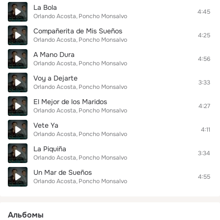
La Bola
4:45
Orlando Acosta
Poncho Monsalvo
Compañerita de Mis Sueños
4:25
Orlando Acosta
Poncho Monsalvo
A Mano Dura
4:56
Orlando Acosta
Poncho Monsalvo
Voy a Dejarte
3:33
Orlando Acosta
Poncho Monsalvo
El Mejor de los Maridos
4:27
Orlando Acosta
Poncho Monsalvo
Vete Ya
4:11
Orlando Acosta
Poncho Monsalvo
La Piquiña
3:34
Orlando Acosta
Poncho Monsalvo
Un Mar de Sueños
4:55
Orlando Acosta
Poncho Monsalvo
Альбомы