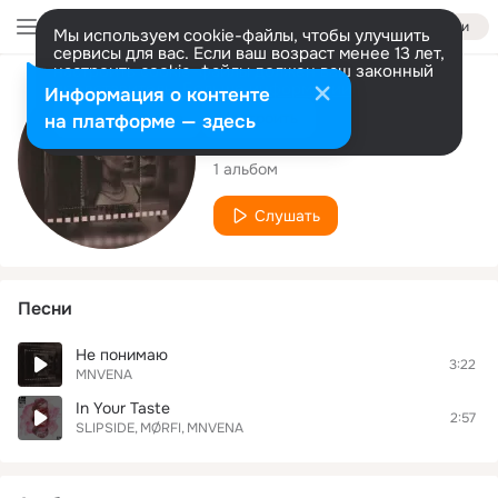
Войти
Мы используем cookie-файлы, чтобы улучшить
сервисы для вас. Если ваш возраст менее 13 лет,
настроить cookie-файлы должен ваш законный
представитель.
Больше информации
Исполнитель
Информация о контенте
Разрешить все
Настроить
на платформе — здесь
MNVENA
1 альбом
Слушать
Песни
Не понимаю
3:22
MNVENA
In Your Taste
2:57
SLIPSIDE
MØRFI
MNVENA