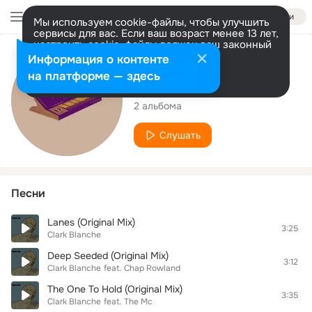
Войти
Мы используем cookie-файлы, чтобы улучшить
сервисы для вас. Если ваш возраст менее 13 лет,
настроить cookie-файлы должен ваш законный
представитель.
Больше информации
Исполнитель
Информация о контенте
Разрешить все
Настроить
на платформе — здесь
Clark Blanche
2 альбома
Слушать
Песни
Lanes (Original Mix)
3:25
Clark Blanche
Deep Seeded (Original Mix)
3:12
Clark Blanche
feat.
Chap Rowland
The One To Hold (Original Mix)
3:35
Clark Blanche
feat.
The Mc