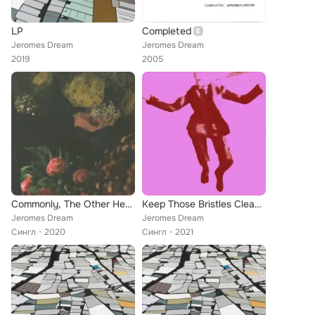
LP
Completed
Jeromes Dream
Jeromes Dream
2019
2005
Commonly, The Other Head with Both Hands
Keep Those Bristles Clean and Closed II
Jeromes Dream
Jeromes Dream
Сингл
2020
Сингл
2021