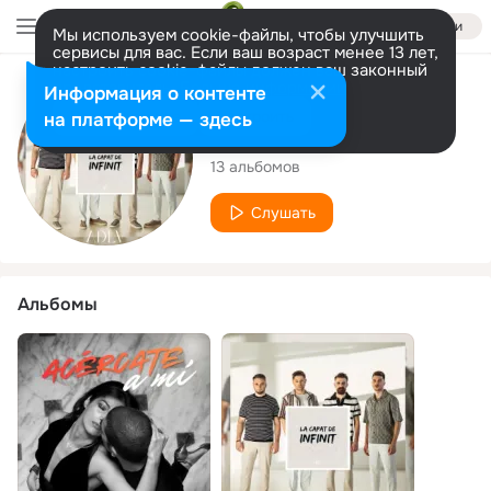
Войти
Мы используем cookie-файлы, чтобы улучшить
сервисы для вас. Если ваш возраст менее 13 лет,
настроить cookie-файлы должен ваш законный
представитель.
Больше информации
Исполнитель
Информация о контенте
Разрешить все
Настроить
на платформе — здесь
Ad Libitum Voices
13 альбомов
Слушать
Альбомы