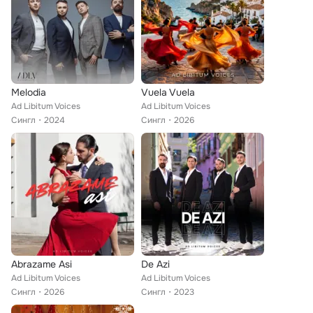
Melodia
Vuela Vuela
Ad Libitum Voices
Ad Libitum Voices
Сингл
2024
Сингл
2026
Abrazame Asi
De Azi
Ad Libitum Voices
Ad Libitum Voices
Сингл
2026
Сингл
2023