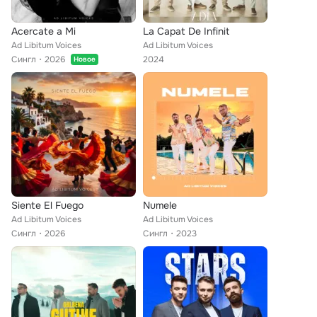
Acercate a Mi
La Capat De Infinit
Ad Libitum Voices
Ad Libitum Voices
Сингл
2026
2024
Новое
Siente El Fuego
Numele
Ad Libitum Voices
Ad Libitum Voices
Сингл
2026
Сингл
2023