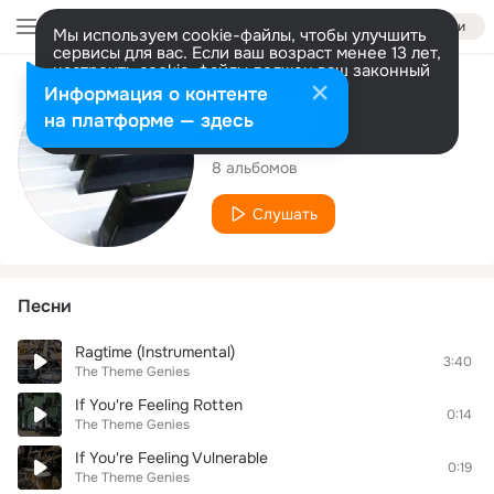
Войти
Мы используем cookie-файлы, чтобы улучшить
сервисы для вас. Если ваш возраст менее 13 лет,
настроить cookie-файлы должен ваш законный
представитель.
Больше информации
Исполнитель
Информация о контенте
Разрешить все
Настроить
на платформе — здесь
The Theme Genies
8 альбомов
Слушать
Песни
Ragtime (Instrumental)
3:40
The Theme Genies
If You're Feeling Rotten
0:14
The Theme Genies
If You're Feeling Vulnerable
0:19
The Theme Genies