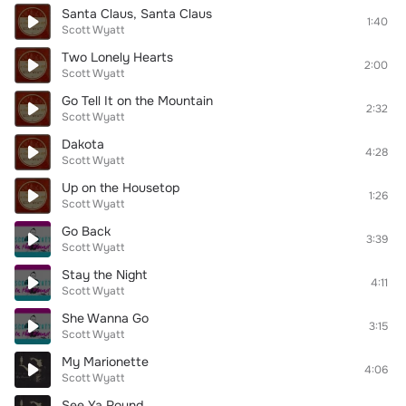
Santa Claus, Santa Claus
1:40
Scott Wyatt
Two Lonely Hearts
2:00
Scott Wyatt
Go Tell It on the Mountain
2:32
Scott Wyatt
Dakota
4:28
Scott Wyatt
Up on the Housetop
1:26
Scott Wyatt
Go Back
3:39
Scott Wyatt
Stay the Night
4:11
Scott Wyatt
She Wanna Go
3:15
Scott Wyatt
My Marionette
4:06
Scott Wyatt
See Ya Round