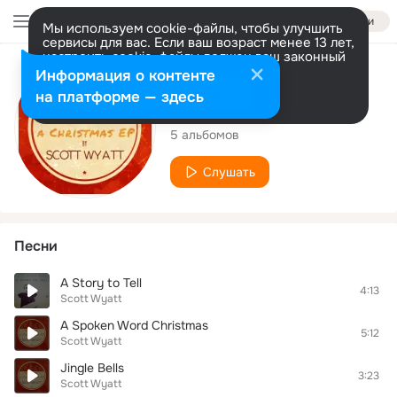
Войти
Мы используем cookie-файлы, чтобы улучшить
сервисы для вас. Если ваш возраст менее 13 лет,
настроить cookie-файлы должен ваш законный
представитель.
Больше информации
Исполнитель
Информация о контенте
Разрешить все
Настроить
на платформе — здесь
Scott Wyatt
5 альбомов
Слушать
Песни
A Story to Tell
4:13
Scott Wyatt
A Spoken Word Christmas
5:12
Scott Wyatt
Jingle Bells
3:23
Scott Wyatt