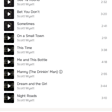
2:32
Scott Wyatt
Bet You Don't
3:20
Scott Wyatt
Sometimes
2:41
Scott Wyatt
On a Small Town
2:51
Scott Wyatt
This Time
3:38
Scott Wyatt
Me and This Bottle
4:18
Scott Wyatt
Manny (The Drinkin' Man)
2:55
Scott Wyatt
Dream and the Girl
3:44
Scott Wyatt
Night Roads
3:10
Scott Wyatt