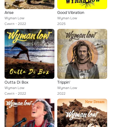
Arise
Good Vibration
Wyman Low
Wyman Low
Сингл
2022
2025
Outta Di Box
Trippin'
Wyman Low
Wyman Low
Сингл
2022
2022