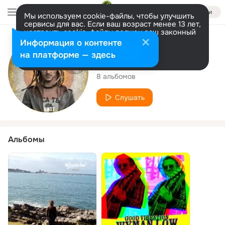
Войти
Мы используем cookie-файлы, чтобы улучшить
сервисы для вас. Если ваш возраст менее 13 лет,
настроить cookie-файлы должен ваш законный
представитель.
Больше информации
Исполнитель
Информация о контенте
Разрешить все
Настроить
на платформе — здесь
Wyman Low
8 альбомов
Слушать
Альбомы