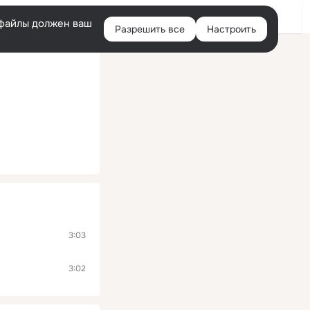
Помощь
Войти
й
e-файлы должен ваш
Разрешить все
Настроить
Правая
колонка
3:03
3:02