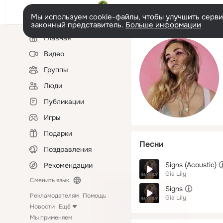
Мы используем cookie-файлы, чтобы улучшить сервис
законный представитель.
Больше информации
Левая
Главная
колонка
Видео
Группы
Люди
Публикации
Игры
Подарки
Песни
Поздравления
Signs (Acoustic)
Рекомендации
Gia Lily
Сменить язык
Signs
Рекламодателям
Помощь
Gia Lily
Новости
Ещё
Мы применяем