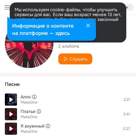
Войти
Мы используем cookie-файлы, чтобы улучшить
сервисы для вас. Если ваш возраст менее 13 лет,
настроить cookie-файлы должен ваш законный
представитель.
Больше информации
Исполнитель
Информация о контенте
Разрешить все
Настроить
на платформе — здесь
MaksiOne
2 альбома
Слушать
Песни
Алло
2:21
MaksiOne
Платье
2:41
MaksiOne
Я ахуенный
2:27
MaksiOne