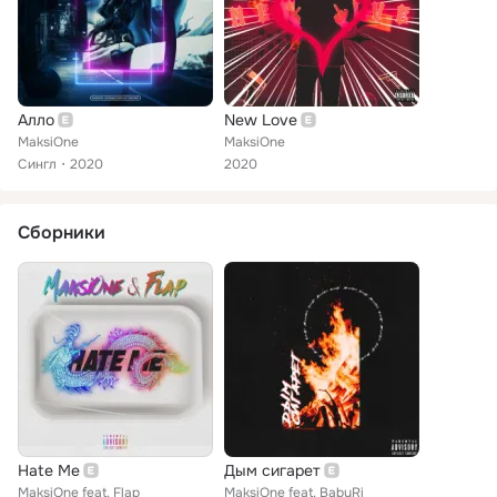
Алло
New Love
MaksiOne
MaksiOne
Сингл
2020
2020
Сборники
Hate Me
Дым сигарет
MaksiOne feat. Flap
MaksiOne feat. BabyRi