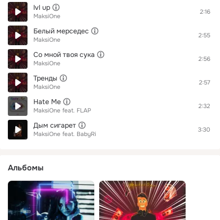
lvl up
2:16
MaksiOne
Белый мерседес
2:55
MaksiOne
Со мной твоя сука
2:56
MaksiOne
Тренды
2:57
MaksiOne
Hate Me
2:32
MaksiOne
feat.
FLAP
Дым сигарет
3:30
MaksiOne
feat.
BabyRi
Альбомы