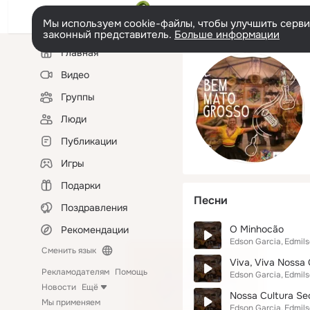
Мы используем cookie-файлы, чтобы улучшить сервис
законный представитель.
Больше информации
Левая
Главная
колонка
Видео
Группы
Люди
Публикации
Игры
Подарки
Песни
Поздравления
O Minhocão
Рекомендации
Edson Garcia
Edmils
Сменить язык
Viva, Viva Nossa 
Рекламодателям
Помощь
Edson Garcia
Edmils
Новости
Ещё
Nossa Cultura Se
Мы применяем
Edson Garcia
Edmils