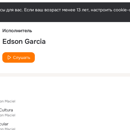
Русски
ы для вас. Если ваш возраст менее 13 лет, настроить cooki
Исполнитель
Edson Garcia
Слушать
on Maciel
Cultura
on Maciel
cular
on Maciel