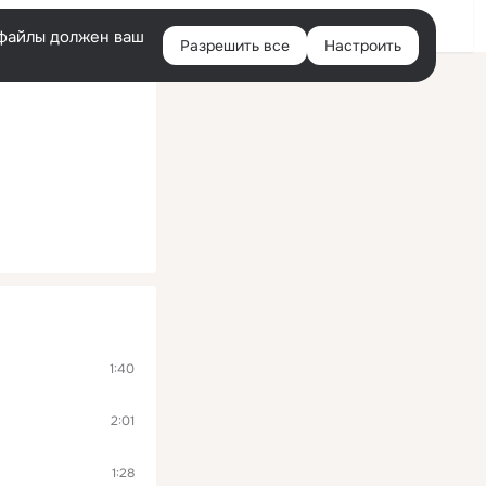
Помощь
Войти
й
e-файлы должен ваш
Разрешить все
Настроить
Правая
колонка
1:40
2:01
1:28