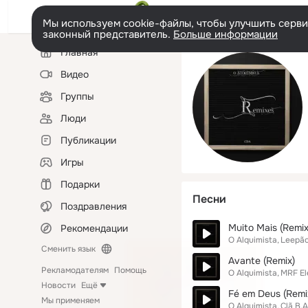
Мы используем cookie-файлы, чтобы улучшить сервис
законный представитель.
Больше информации
Левая
Главная
колонка
Видео
Группы
Люди
Публикации
Игры
Подарки
Песни
Поздравления
Muito Mais (Remix
Рекомендации
O Alquimista
Leepã
Сменить язык
Avante (Remix)
Рекламодателям
Помощь
O Alquimista
MRF El
Новости
Ещё
Fé em Deus (Remi
Мы применяем
O Alquimista
Clã B.A