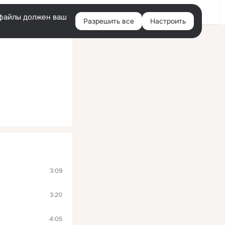
Помощь
Войти
й
e-файлы должен ваш
Разрешить все
Настроить
Правая
колонка
3:09
3:20
4:05