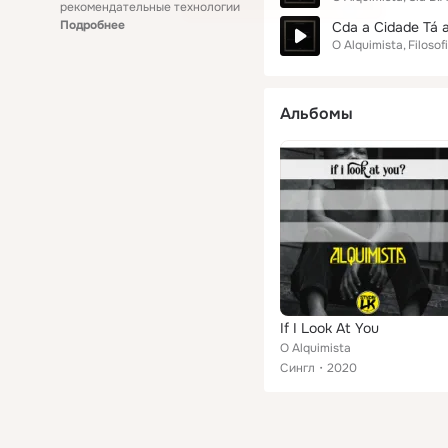
рекомендательные технологии
Подробнее
Cda a Cidade Tá a
O Alquimista
Filosof
Альбомы
If I Look At You
O Alquimista
Сингл
2020