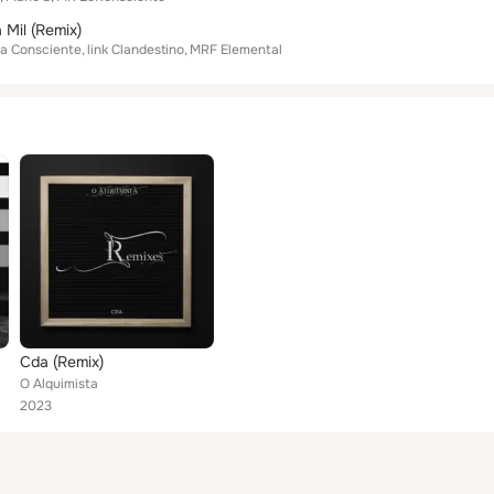
 Mil (Remix)
ia Consciente
link Clandestino
MRF Elemental
Cda (Remix)
O Alquimista
2023