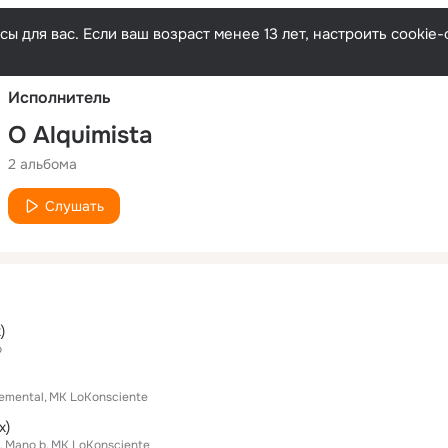
Русски
ы для вас. Если ваш возраст менее 13 лет, настроить cooki
Исполнитель
O Alquimista
2 альбома
Слушать
)
o
emental
MK LoKonsciente
x)
Mano b
MK LoKonsciente