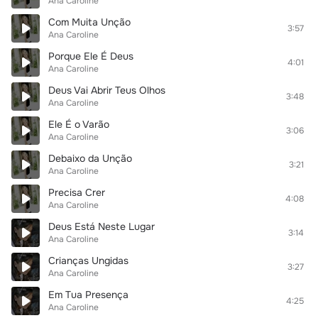
Ana Caroline
Com Muita Unção
3:57
Ana Caroline
Porque Ele É Deus
4:01
Ana Caroline
Deus Vai Abrir Teus Olhos
3:48
Ana Caroline
Ele É o Varão
3:06
Ana Caroline
Debaixo da Unção
3:21
Ana Caroline
Precisa Crer
4:08
Ana Caroline
Deus Está Neste Lugar
3:14
Ana Caroline
Crianças Ungidas
3:27
Ana Caroline
Em Tua Presença
4:25
Ana Caroline