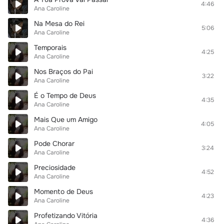
4:46
Ana Caroline
Na Mesa do Rei
5:06
Ana Caroline
Temporais
4:25
Ana Caroline
Nos Braços do Pai
3:22
Ana Caroline
É o Tempo de Deus
4:35
Ana Caroline
Mais Que um Amigo
4:05
Ana Caroline
Pode Chorar
3:24
Ana Caroline
Preciosidade
4:52
Ana Caroline
Momento de Deus
4:23
Ana Caroline
Profetizando Vitória
4:36