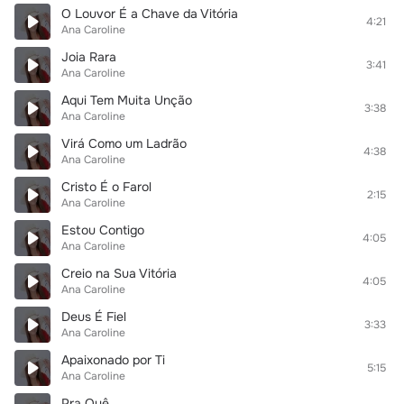
O Louvor É a Chave da Vitória
4:21
Ana Caroline
Joia Rara
3:41
Ana Caroline
Aqui Tem Muita Unção
3:38
Ana Caroline
Virá Como um Ladrão
4:38
Ana Caroline
Cristo É o Farol
2:15
Ana Caroline
Estou Contigo
4:05
Ana Caroline
Creio na Sua Vitória
4:05
Ana Caroline
Deus É Fiel
3:33
Ana Caroline
Apaixonado por Ti
5:15
Ana Caroline
Pra Quê