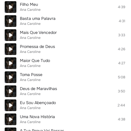
Filho Meu
4:39
Ana Caroline
Basta uma Palavra
4:31
Ana Caroline
Mais Que Vencedor
3:33
Ana Caroline
Promessa de Deus
4:26
Ana Caroline
Maior Que Tudo
4:27
Ana Caroline
Toma Posse
5:08
Ana Caroline
Deus de Maravilhas
3:50
Ana Caroline
Eu Sou Abençoado
2:44
Ana Caroline
Uma Nova História
4:38
Ana Caroline
A Tua Prova Vai Passar