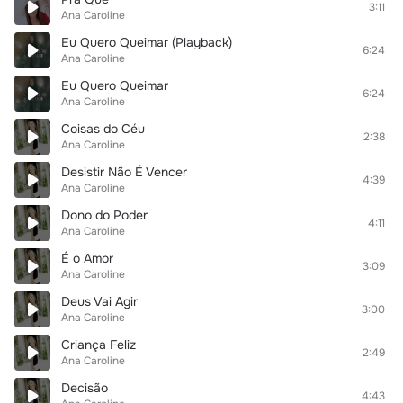
3:11
Ana Caroline
Eu Quero Queimar (Playback)
6:24
Ana Caroline
Eu Quero Queimar
6:24
Ana Caroline
Coisas do Céu
2:38
Ana Caroline
Desistir Não É Vencer
4:39
Ana Caroline
Dono do Poder
4:11
Ana Caroline
É o Amor
3:09
Ana Caroline
Deus Vai Agir
3:00
Ana Caroline
Criança Feliz
2:49
Ana Caroline
Decisão
4:43