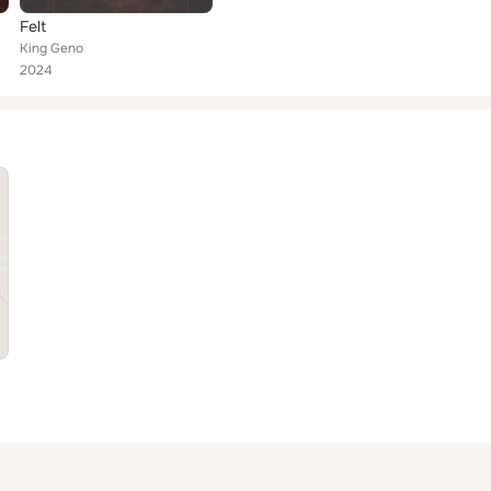
Felt
King Geno
2024