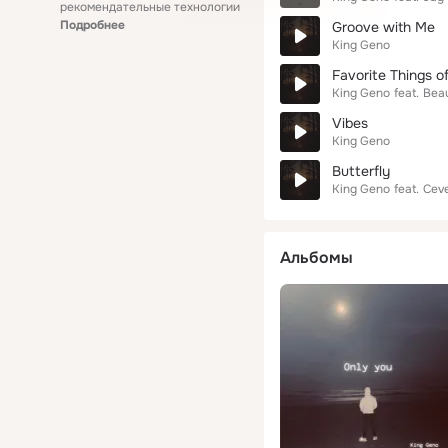
рекомендательные технологии
Подробнее
Groove with Me
King Geno
Favorite Things o
King Geno
feat.
Bea
Vibes
King Geno
Butterfly
King Geno
feat.
Ceve
Альбомы