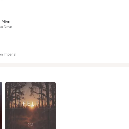
f Mine
ux Dove
n Imperial