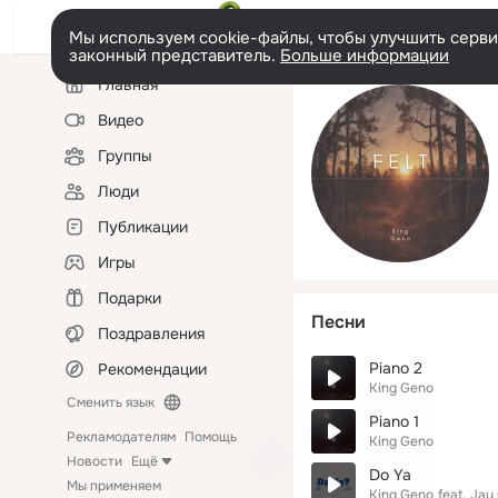
Мы используем cookie-файлы, чтобы улучшить сервис
законный представитель.
Больше информации
Левая
Главная
колонка
Видео
Группы
Люди
Публикации
Игры
Подарки
Песни
Поздравления
Piano 2
Рекомендации
King Geno
Сменить язык
Piano 1
Рекламодателям
Помощь
King Geno
Новости
Ещё
Do Ya
Мы применяем
King Geno
feat.
Jay 