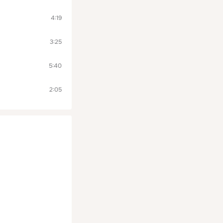
4:19
3:25
5:40
2:05