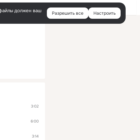
Помощь
Войти
й
e-файлы должен ваш
Разрешить все
Настроить
Правая
колонка
3:02
6:00
3:14