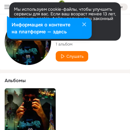
Войти
Мы используем cookie-файлы, чтобы улучшить
сервисы для вас. Если ваш возраст менее 13 лет,
настроить cookie-файлы должен ваш законный
представитель.
Больше информации
Исполнитель
Информация о контенте
Разрешить все
Настроить
на платформе — здесь
Vinny Fanta
1 альбом
Слушать
Альбомы