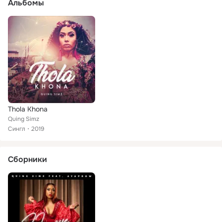
Альбомы
Thola Khona
Quing Simz
Сингл
2019
Сборники