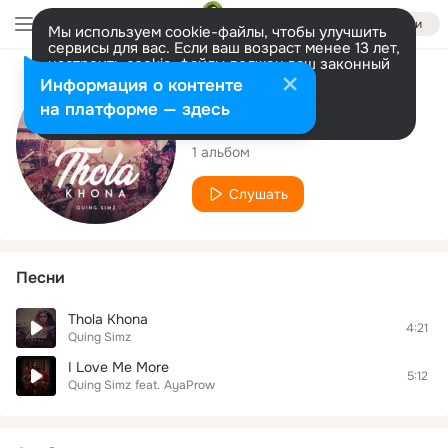
Войти
Мы используем cookie-файлы, чтобы улучшить
сервисы для вас. Если ваш возраст менее 13 лет,
настроить cookie-файлы должен ваш законный
представитель.
Больше информации
Исполнитель
Информация о контенте
Разрешить все
Настроить
на платформе — здесь
Quing Simz
1 альбом
Слушать
Песни
Thola Khona
4:21
Quing Simz
I Love Me More
5:12
Quing Simz
feat.
AyaProw