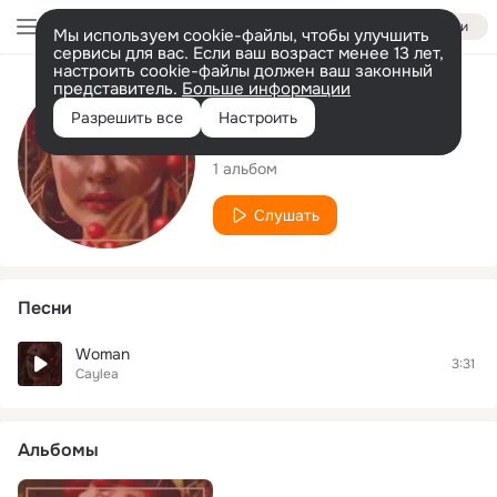
Войти
Мы используем cookie-файлы, чтобы улучшить
сервисы для вас. Если ваш возраст менее 13 лет,
настроить cookie-файлы должен ваш законный
представитель.
Больше информации
Исполнитель
Разрешить все
Настроить
Caylea
1 альбом
Слушать
Песни
Woman
3:31
Caylea
Альбомы