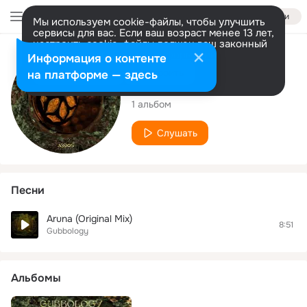
Войти
Мы используем cookie-файлы, чтобы улучшить
сервисы для вас. Если ваш возраст менее 13 лет,
настроить cookie-файлы должен ваш законный
представитель.
Больше информации
Исполнитель
Информация о контенте
Разрешить все
Настроить
на платформе — здесь
Gubbology
1 альбом
Слушать
Песни
Aruna (Original Mix)
8:51
Gubbology
Альбомы