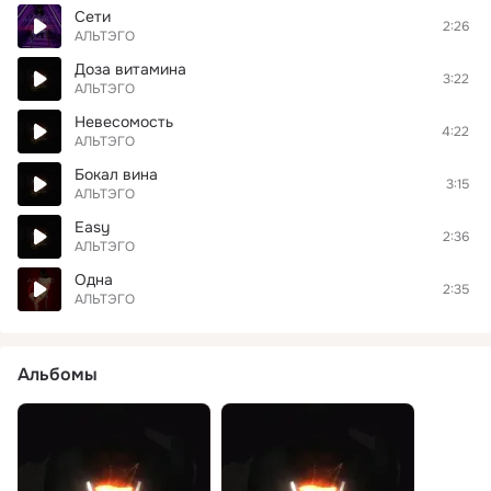
Сети
2:26
АЛЬТЭГО
Доза витамина
3:22
АЛЬТЭГО
Невесомость
4:22
АЛЬТЭГО
Бокал вина
3:15
АЛЬТЭГО
Easy
2:36
АЛЬТЭГО
Одна
2:35
АЛЬТЭГО
Альбомы