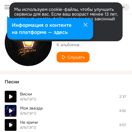
Войти
Мы используем cookie-файлы, чтобы улучшить
сервисы для вас. Если ваш возраст менее 13 лет,
настроить cookie-файлы должен ваш законный
представитель.
Больше информации
Исполнитель
Информация о контенте
Разрешить все
Настроить
на платформе — здесь
АЛЬТЭГО
6 альбомов
Слушать
Песни
Виски
2:37
АЛЬТЭГО
Моя звезда
3:52
АЛЬТЭГО
Не кричи
3:07
АЛЬТЭГО