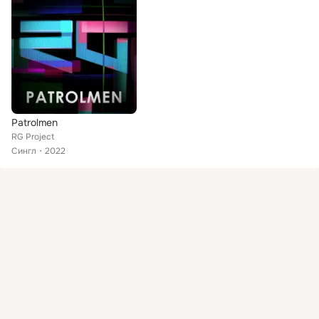
Patrolmen
RG Project
Сингл
2022