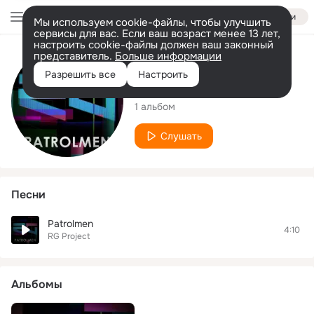
Войти
Мы используем cookie-файлы, чтобы улучшить
сервисы для вас. Если ваш возраст менее 13 лет,
настроить cookie-файлы должен ваш законный
представитель.
Больше информации
Исполнитель
Разрешить все
Настроить
RG Project
1 альбом
Слушать
Песни
Patrolmen
4:10
RG Project
Альбомы