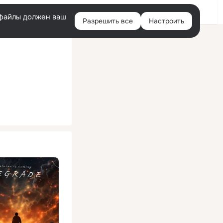
Помощь
Войти
й
e-файлы должен ваш
Разрешить все
Настроить
Правая
колонка