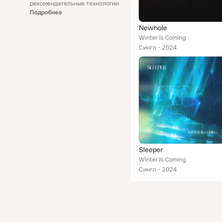
рекомендательные технологии
Подробнее
Newhole
Winter Is Coming
Сингл
2024
Sleeper
Winter Is Coming
Сингл
2024