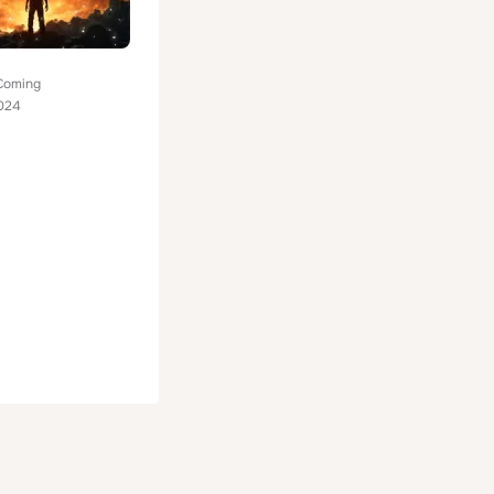
 Coming
024