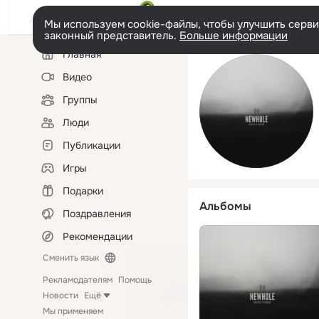
Мы используем cookie-файлы, чтобы улучшить сервис
законный представитель.
Больше информации
Левая
Главная
колонка
Видео
Группы
Люди
Публикации
Игры
Подарки
Альбомы
Поздравления
Рекомендации
Сменить язык
Рекламодателям
Помощь
Новости
Ещё
Мы применяем