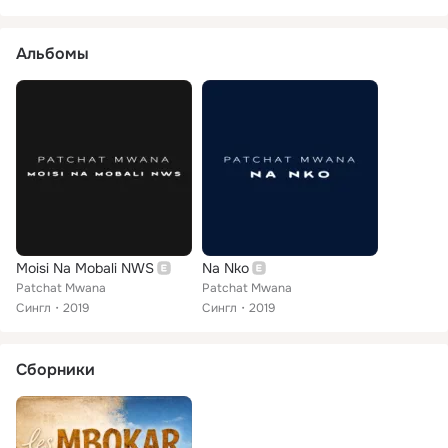
Альбомы
Moisi Na Mobali NWS
Na Nko
Patchat Mwana
Patchat Mwana
Сингл
2019
Сингл
2019
Сборники