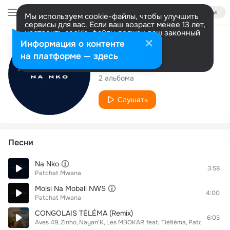
Войти
Мы используем cookie-файлы, чтобы улучшить
сервисы для вас. Если ваш возраст менее 13 лет,
настроить cookie-файлы должен ваш законный
представитель.
Больше информации
Исполнитель
Информация о контенте
Разрешить все
Настроить
на платформе — здесь
Patchat Mwana
2 альбома
Слушать
Песни
Na Nko
3:58
Patchat Mwana
Moisi Na Mobali NWS
4:00
Patchat Mwana
CONGOLAIS TÉLÉMA (Remix)
6:03
Aves 49
Zinho
Nayan'K
Les MBOKAR
feat.
Tiétiéma
Patchat Mwa