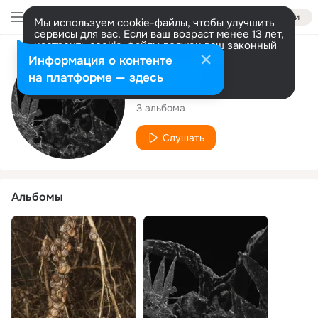
Войти
Мы используем cookie-файлы, чтобы улучшить
сервисы для вас. Если ваш возраст менее 13 лет,
настроить cookie-файлы должен ваш законный
представитель.
Больше информации
Исполнитель
Информация о контенте
Разрешить все
Настроить
на платформе — здесь
Red On
3 альбома
Слушать
Альбомы