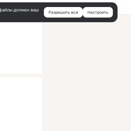
Помощь
Войти
й
e-файлы должен ваш
Разрешить все
Настроить
Правая
колонка