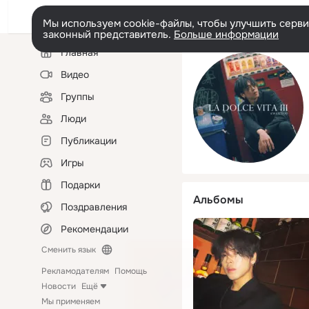
Мы используем cookie-файлы, чтобы улучшить сервис
законный представитель.
Больше информации
Левая
Главная
колонка
Видео
Группы
Люди
Публикации
Игры
Подарки
Альбомы
Поздравления
Рекомендации
Сменить язык
Рекламодателям
Помощь
Новости
Ещё
Мы применяем