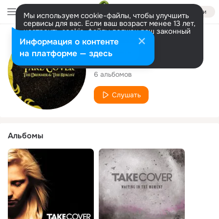
Войти
Мы используем cookie-файлы, чтобы улучшить
сервисы для вас. Если ваш возраст менее 13 лет,
настроить cookie-файлы должен ваш законный
представитель.
Больше информации
Исполнитель
Информация о контенте
Разрешить все
Настроить
на платформе — здесь
Take Cover
6 альбомов
Слушать
Альбомы