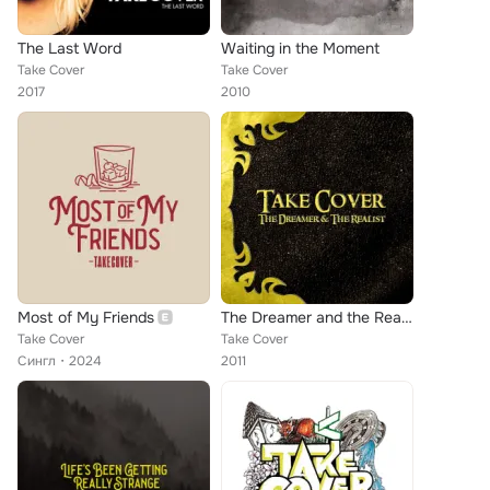
The Last Word
Waiting in the Moment
Take Cover
Take Cover
2017
2010
Most of My Friends
The Dreamer and the Realist
Take Cover
Take Cover
Сингл
2024
2011