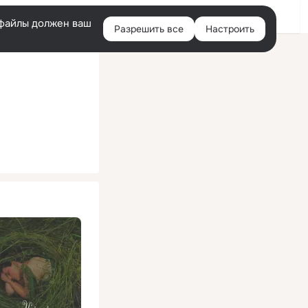
Помощь
Войти
й
e-файлы должен ваш
Разрешить все
Настроить
Правая
колонка