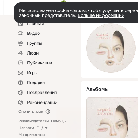
Мы используем cookie-файлы, чтобы улучшить сервис
законный представитель.
Больше информации
Левая
Главная
колонка
Видео
Группы
Люди
Публикации
Игры
Подарки
Альбомы
Поздравления
Рекомендации
Сменить язык
Рекламодателям
Помощь
Новости
Ещё
Мы применяем