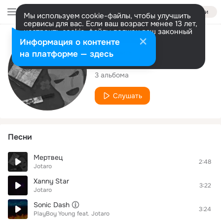
Войти
Мы используем cookie-файлы, чтобы улучшить
сервисы для вас. Если ваш возраст менее 13 лет,
настроить cookie-файлы должен ваш законный
представитель.
Больше информации
Исполнитель
Информация о контенте
Разрешить все
Настроить
на платформе — здесь
Jotaro
3 альбома
Слушать
Песни
Мертвец
2:48
Jotaro
Xanny Star
3:22
Jotaro
Sonic Dash
3:24
PlayBoy Young
feat.
Jotaro