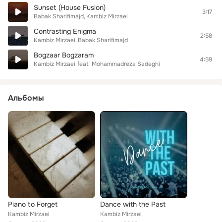
Sunset (House Fusion)
3:17
Babak Sharifimajd
Kambiz Mirzaei
Contrasting Enigma
2:58
Kambiz Mirzaei
Babak Sharifimajd
Bogzaar Bogzaram
4:59
Kambiz Mirzaei
feat.
Mohammadreza Sadeghi
Альбомы
Piano to Forget
Dance with the Past
Kambiz Mirzaei
Kambiz Mirzaei