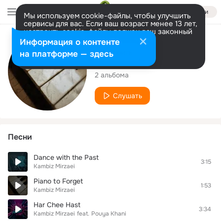
Войти
Мы используем cookie-файлы, чтобы улучшить
сервисы для вас. Если ваш возраст менее 13 лет,
настроить cookie-файлы должен ваш законный
представитель.
Больше информации
Исполнитель
Информация о контенте
Разрешить все
Настроить
на платформе — здесь
Kambiz Mirzaei
2 альбома
Слушать
Песни
Dance with the Past
3:15
Kambiz Mirzaei
Piano to Forget
1:53
Kambiz Mirzaei
Har Chee Hast
3:34
Kambiz Mirzaei
feat.
Pouya Khani