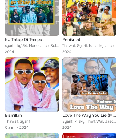
Ko Tetap Di Tempat
Penikmat
syarif, Iky154, Manu, Jaso ,Sull, AminemFlow, Awal
Thawaf, Syarif, Kaka Iky, Jaso, Kaka Man, Zull, Koraz GHC, Haji feat. Mante Rap
2024
2024
Bismillah
Love The Way You Lie (Mixtape)
Thawaf, Syarif
Syarif, Riisky, Thwf, Wal, Jaso, Manu, Yem, Aminem
Сингл
2024
2024