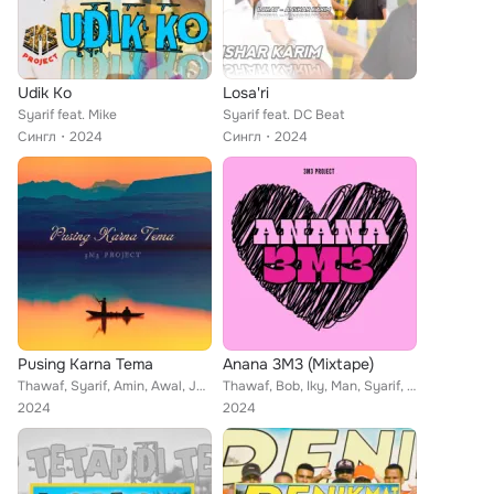
Udik Ko
Losa'ri
Syarif feat. Mike
Syarif feat. DC Beat
Сингл
2024
Сингл
2024
Pusing Karna Tema
Anana 3M3 (Mixtape)
Thawaf, Syarif, Amin, Awal, Jaso, Rahman, Jalal, Aji
Thawaf, Bob, Iky, Man, Syarif, Jaso
2024
2024