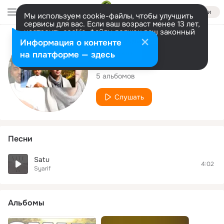
Войти
Мы используем cookie-файлы, чтобы улучшить
сервисы для вас. Если ваш возраст менее 13 лет,
настроить cookie-файлы должен ваш законный
представитель.
Больше информации
Исполнитель
Информация о контенте
Разрешить все
Настроить
на платформе — здесь
Syarif
5 альбомов
Слушать
Песни
Satu
4:02
Syarif
Альбомы