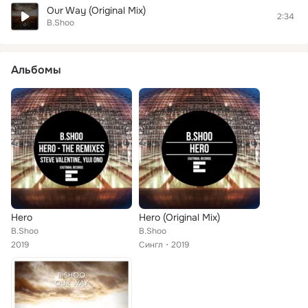
Our Way (Original Mix)
2:34
B.Shoo
Альбомы
Hero
Hero (Original Mix)
B.Shoo
B.Shoo
2019
Сингл
2019