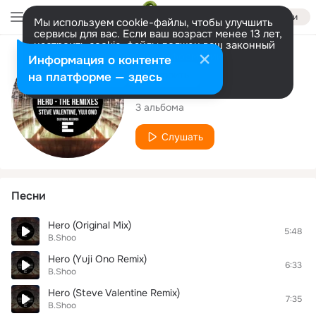
Войти
Мы используем cookie-файлы, чтобы улучшить
сервисы для вас. Если ваш возраст менее 13 лет,
настроить cookie-файлы должен ваш законный
представитель.
Больше информации
Исполнитель
Информация о контенте
Разрешить все
Настроить
на платформе — здесь
B.Shoo
3 альбома
Слушать
Песни
Hero (Original Mix)
5:48
B.Shoo
Hero (Yuji Ono Remix)
6:33
B.Shoo
Hero (Steve Valentine Remix)
7:35
B.Shoo