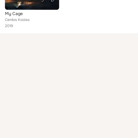
My Cage
Cerdos Koolas
2019